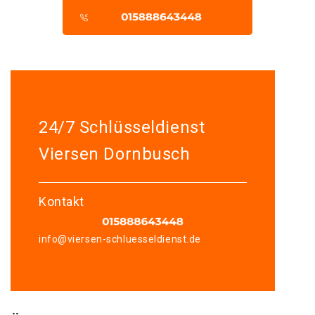
24/7 Schlüsseldienst
Viersen Dornbusch
Kontakt
info@viersen-schluesseldienst.de