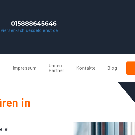
viersen-schluesseldienst.de
Unsere
e
Impressum
Kontakte
Blog
Partner
ren in
elle!