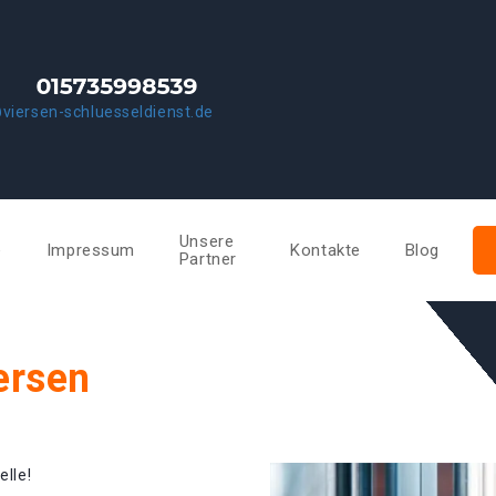
viersen-schluesseldienst.de
Unsere
e
Impressum
Kontakte
Blog
Partner
ersen
elle!