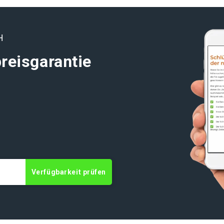
H
reisgarantie
t
Verfügbarkeit prüfen