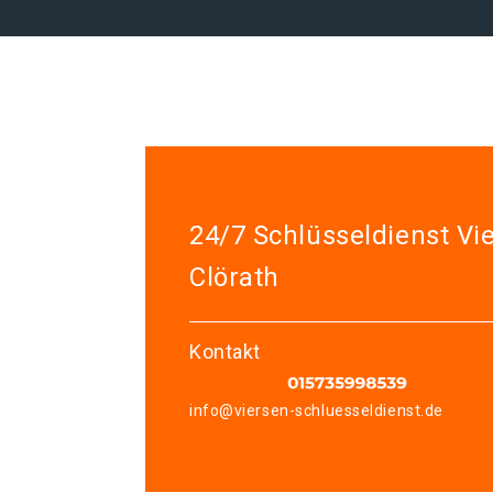
24/7 Schlüsseldienst Vi
Clörath
Kontakt
info@viersen-schluesseldienst.de